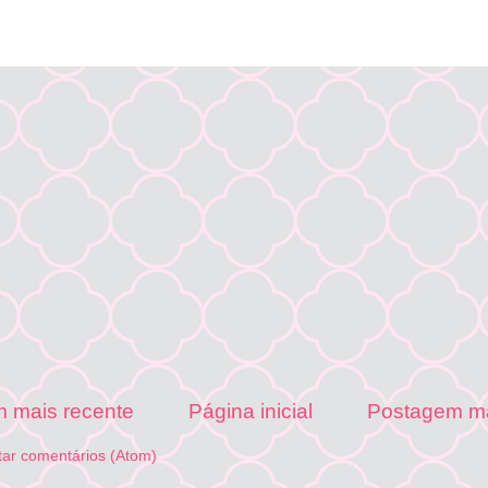
 mais recente
Página inicial
Postagem ma
tar comentários (Atom)