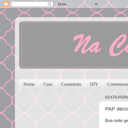
Home
Casa
Casamento
DIY
Comemora
SEXTA-FEIR
PAP deco
Boa noite ge