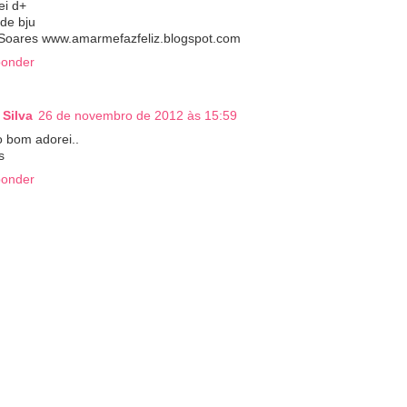
ei d+
de bju
Soares www.amarmefazfeliz.blogspot.com
onder
 Silva
26 de novembro de 2012 às 15:59
o bom adorei..
s
onder