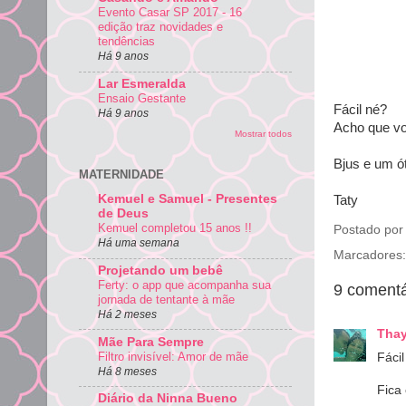
Evento Casar SP 2017 - 16
edição traz novidades e
tendências
Há 9 anos
Lar Esmeralda
Ensaio Gestante
Fácil né?
Há 9 anos
Acho que vo
Mostrar todos
Bjus e um ó
MATERNIDADE
Kemuel e Samuel - Presentes
Taty
de Deus
Kemuel completou 15 anos !!
Postado po
Há uma semana
Marcadores
Projetando um bebê
Ferty: o app que acompanha sua
9 comentá
jornada de tentante à mãe
Há 2 meses
Tha
Mãe Para Sempre
Filtro invisível: Amor de mãe
Fácil
Há 8 meses
Fica 
Diário da Ninna Bueno