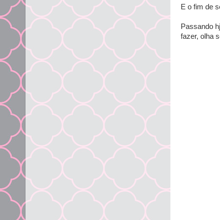
E o fim de 
Passando hj
fazer, olha s