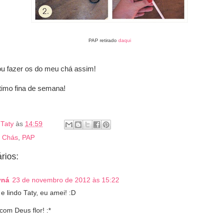
PAP retirado
daqui
u fazer os do meu chá assim!
timo fina de semana!
r
Taty
às
14:59
:
Chás
,
PAP
rios:
yná
23 de novembro de 2012 às 15:22
 e lindo Taty, eu amei! :D
com Deus flor! :*