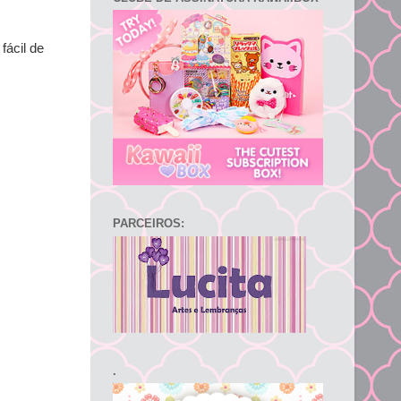
fácil de
PARCEIROS:
.