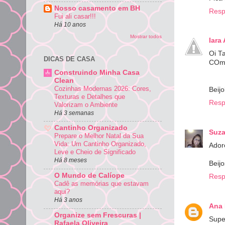
Nosso casamento em BH
Resp
Fui ali casar!!!
Há 10 anos
Mostrar todos
Iara
Oi T
DICAS DE CASA
COm 
Construindo Minha Casa
Clean
Cozinhas Modernas 2026: Cores,
Beij
Texturas e Detalhes que
Resp
Valorizam o Ambiente
Há 3 semanas
Cantinho Organizado
Suz
Prepare o Melhor Natal da Sua
Vida: Um Cantinho Organizado,
Ador
Leve e Cheio de Significado
Há 8 meses
Beij
O Mundo de Calíope
Resp
Cadê as memórias que estavam
aqui?
Há 3 anos
Ana 
Organize sem Frescuras |
Super
Rafaela Oliveira