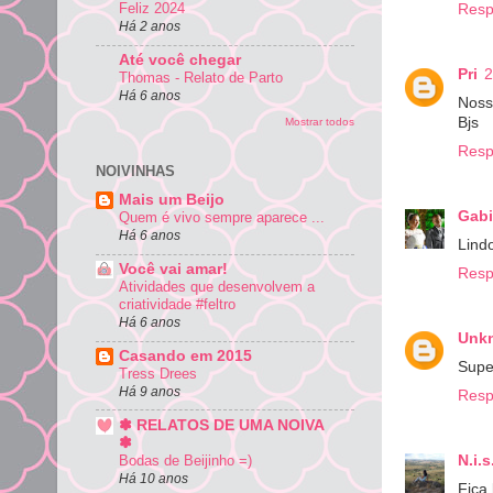
Feliz 2024
Resp
Há 2 anos
Até você chegar
Pri
2
Thomas - Relato de Parto
Há 6 anos
Nossa
Bjs
Mostrar todos
Resp
NOIVINHAS
Mais um Beijo
Gabi
Quem é vivo sempre aparece ...
Há 6 anos
Lindo
Você vai amar!
Resp
Atividades que desenvolvem a
criatividade #feltro
Há 6 anos
Unk
Casando em 2015
Super
Tress Drees
Há 9 anos
Resp
✽ RELATOS DE UMA NOIVA
✽
N.i.s
Bodas de Beijinho =)
Há 10 anos
Fica 