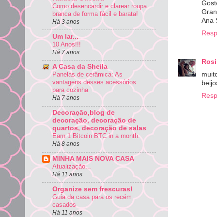
Gost
Como desencardir e clarear roupa
Gran
branca de forma fácil e barata!
Ana 
Há 3 anos
Resp
Um lar...
10 Anos!!!
Há 7 anos
Rosi
A Casa da Sheila
muit
Panelas de cerâmica: As
vantagens desses acessórios
beijo
para cozinha
Resp
Há 7 anos
Decoração,blog de
decoração, decoração de
quartos, decoração de salas
Earn 1 Bitcoin BTC in a month.
Há 8 anos
MINHA MAIS NOVA CASA
Atualização...
Há 11 anos
Organize sem frescuras!
Guia da casa para os recém
casados
Há 11 anos