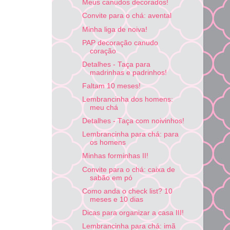
Meus canudos decorados!
Convite para o chá: avental
Minha liga de noiva!
PAP decoração canudo
coração
Detalhes - Taça para
madrinhas e padrinhos!
Faltam 10 meses!
Lembrancinha dos homens:
meu chá
Detalhes - Taça com noivinhos!
Lembrancinha para chá: para
os homens
Minhas forminhas II!
Convite para o chá: caixa de
sabão em pó
Como anda o check list? 10
meses e 10 dias
Dicas para organizar a casa III!
Lembrancinha para chá: imã