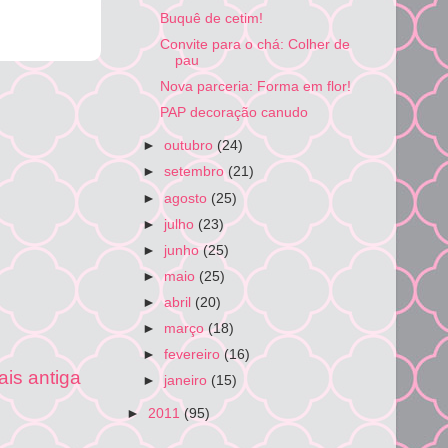
Buquê de cetim!
Convite para o chá: Colher de
pau
Nova parceria: Forma em flor!
PAP decoração canudo
►
outubro
(24)
►
setembro
(21)
►
agosto
(25)
►
julho
(23)
►
junho
(25)
►
maio
(25)
►
abril
(20)
►
março
(18)
►
fevereiro
(16)
is antiga
►
janeiro
(15)
►
2011
(95)