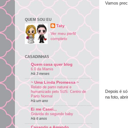
Vamos preci
QUEM SOU EU
Taty
Ver meu perfil
completo
CASADINHAS
Quem casa quer blog
6.0 da Mamis
Há 3 meses
~ Uma Linda Promessa ~
Relato de parto natural e
Depois é só
humanizado pelo SUS: Centro de
Parto Normal
na foto, abr
Há um ano
Ei me Casei...
Grávida do segundo baby
Há 6 anos
Casando e Amando